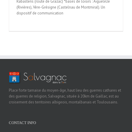
Rabastens (route de Grazac) *bases de loisirs : Aiguelèze
(Rivières), Vère-Grésigne (Castelnau de Montmiral). Un
dispositif de communication
Place forte tarnaise du moyen-âge, haut lieu des guerres cathares et
des guerres de religion, Salvagnac, située à 20km de Gaillac, est au
croisement des territoires albigeois, montalbanais et Toulousains.
CONTACT INFO