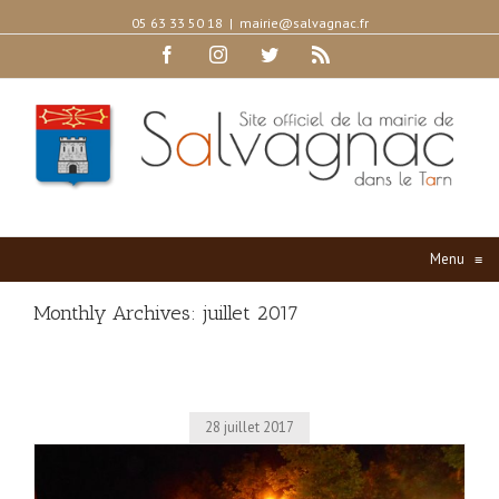
05 63 33 50 18
|
mairie@salvagnac.fr
Facebook
Instagram
Twitter
Rss
Menu
≡
Monthly Archives:
juillet 2017
28 juillet 2017