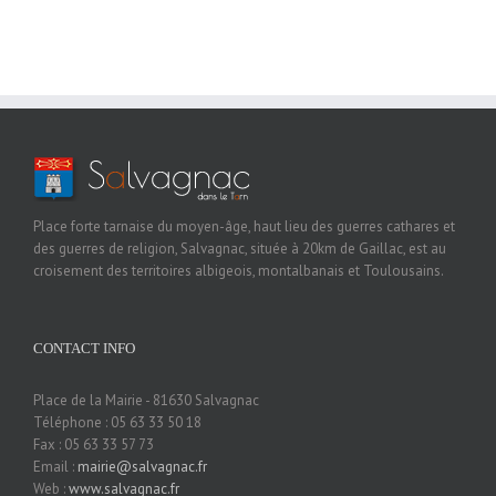
Place forte tarnaise du moyen-âge, haut lieu des guerres cathares et
des guerres de religion, Salvagnac, située à 20km de Gaillac, est au
croisement des territoires albigeois, montalbanais et Toulousains.
CONTACT INFO
Place de la Mairie - 81630 Salvagnac
Téléphone : 05 63 33 50 18
Fax : 05 63 33 57 73
Email :
mairie@salvagnac.fr
Web :
www.salvagnac.fr