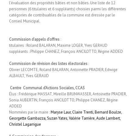
l’évaluation des propriétés bâties et non bâties. Une liste de 12
personnes (6 titulaires et 6 suppléants) choisies parmi les différentes
catégories de contribuables de la commune est dressée par le
Conseil Municipal.
Commission d’appels d’offres
:
titulaires : Roland BALARAN, Maxime LOGER, Yves GERAUD
suppléants : Philippe CHANEZ, François ANCILOTTO, Régine ADDED
Commission de révision des listes électorales
:
Olivier LECOMTE, Roland BALARAN, Antoinette PRADIER, Edwige
ALBAULT, Yves GERAUD
Centre Communal d’Actions Sociales, CCAS
Élus : Frédérique MASSAT, Mireille BRUNWASSER, Antoinette PRADIER,
Sonia AUBERTIN, François ANCILOTTO, Philippe CHANEZ, Régine
ADDED
Nommées par le maire :
Maryse Laur, Claire Trenti, Bernard Boulze,
Georgette Gambazza, Suzan Yates, Valérie Tarrière, Aude Lambert,
Christel Lagarrigue