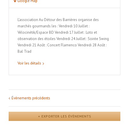
Google Map
L'association Au Détour des Barrières organise des
marchés gourmands les : Vendredi 10 Juillet :
Vélocinétik/Espace BD Vendredi 17 Juillet : Loto et
observation des étoiles Vendredi 24 Juillet : Soirée Swing
Vendredi 21 Août : Concert Flamenco Vendredi 28 Août :
Bal Trad
Voir les détails
Évènements précédents
Navigation
de
la
+ EXPORTER LES ÉVÈNEMENTS
liste
des