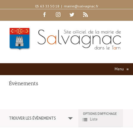
05 63 33 50 18
|
mairie@salvagnac.fr
Facebook
Instagram
Twitter
Rss
Menu
≡
Évènements
OPTIONS D’AFFICHAGE
Navigation
TROUVER LES ÉVÈNEMENTS
Liste
par
l’affichage