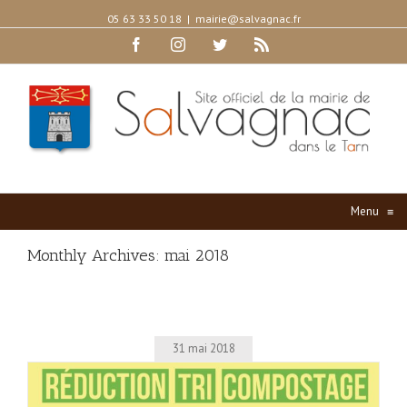
05 63 33 50 18
|
mairie@salvagnac.fr
Facebook
Instagram
Twitter
Rss
Menu
≡
Monthly Archives:
mai 2018
31 mai 2018