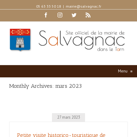
05 63 33 50 18
|
mairie@salvagnac.fr
Facebook
Instagram
Twitter
Rss
Menu
≡
Monthly Archives:
mars 2023
27 mars 2023
Petite visite historico-touristique de