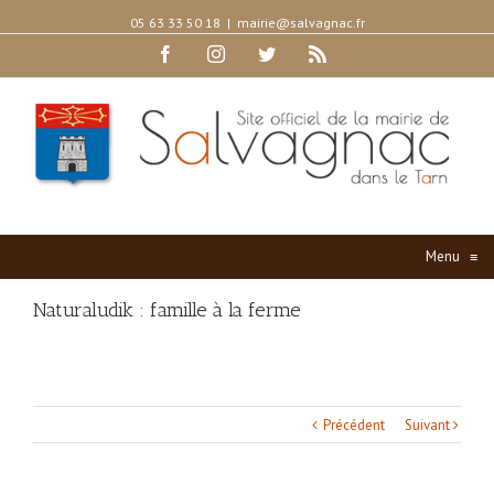
05 63 33 50 18
|
mairie@salvagnac.fr
Facebook
Instagram
Twitter
Rss
Menu
≡
Naturaludik : famille à la ferme
Précédent
Suivant