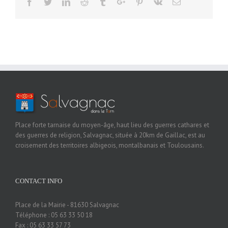
Facebook
Twitter
Linkedin
Reddit
Tumblr
Google+
Pinterest
Vk
Email
Place forte tarnaise du moyen-âge, haut lieu des guerres cathares et
des guerres de religion, Salvagnac, située à 20km de Gaillac, est au
croisement des territoires albigeois, montalbanais et Toulousains.
CONTACT INFO
Place de la Mairie - 81630 Salvagnac
Téléphone : 05 63 33 50 18
Fax : 05 63 33 57 73