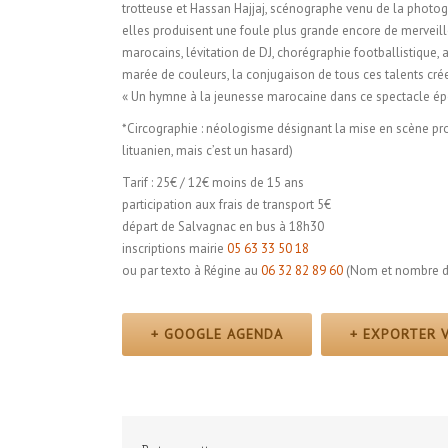
trotteuse et Hassan Hajjaj, scénographe venu de la photogra
elles produisent une foule plus grande encore de merveill
marocains, lévitation de DJ, chorégraphie footballistique, 
marée de couleurs, la conjugaison de tous ces talents crée
« Un hymne à la jeunesse marocaine dans ce spectacle ép
*Circographie : néologisme désignant la mise en scène prop
lituanien, mais c’est un hasard)
Tarif : 25€ / 12€ moins de 15 ans
participation aux frais de transport 5€
départ de Salvagnac en bus à 18h30
inscriptions mairie
05 63 33 50 18
ou par texto à Régine au
06 32 82 89 60
(Nom et nombre d
+ GOOGLE AGENDA
+ EXPORTER V