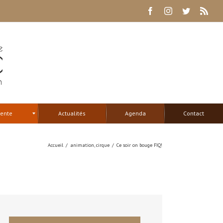
Facebook
Instagram
Twitter
Rss
tente
Actualités
Agenda
Contact
Accueil
/
animation
,
cirque
/
Ce soir on bouge FIQ!