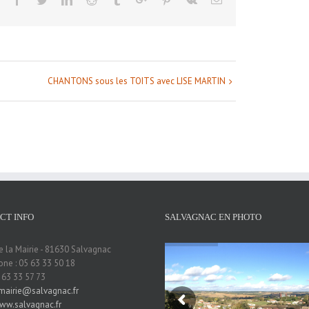
CHANTONS sous les TOITS avec LISE MARTIN
CT INFO
SALVAGNAC EN PHOTO
e la Mairie - 81630 Salvagnac
ne : 05 63 33 50 18
5 63 33 57 73
mairie@salvagnac.fr
ww.salvagnac.fr