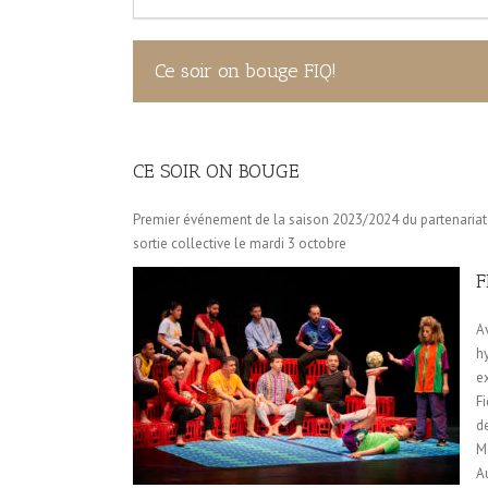
Ce soir on bouge FIQ!
CE SOIR ON BOUGE
Premier événement de la saison 2023/2024 du partenariat a
sortie collective le mardi 3 octobre
F
Av
hy
e
Fi
d
Ma
A