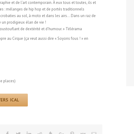
phie et de l’art contemporain. À eux tous et toutes, ils et
es : mélanges de hip hop et de portés traditionnels
acrobaties au sol, à moto et dans les airs… Dans un raz de
 un prodigieux élan de vie !
oustouflant de dextérité et d’humour. » Télérama
re au Cirque (ça veut aussi dire « Soyons fous ! » en
e places)
ERS ICAL
Facebook
Twitter
Linkedin
Reddit
Tumblr
Google+
Pinterest
Vk
Email