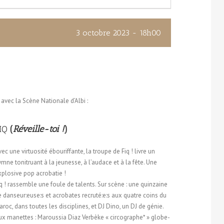
3 octobre 2023 - 18h00
vec la Scène Nationale d’Albi :
IQ
(
Réveille-toi !
)
ec une virtuosité ébouriffante, la troupe de Fiq ! livre un
mne tonitruant à la jeunesse, à l’audace et à la fête. Une
xplosive pop acrobatie !
q ! rassemble une foule de talents. Sur scène : une quinzaine
e danseur:euse:s et acrobates recruté:e:s aux quatre coins du
roc, dans toutes les disciplines, et DJ Dino, un DJ de génie.
ux manettes : Maroussia Diaz Verbèke « circographe* » globe-