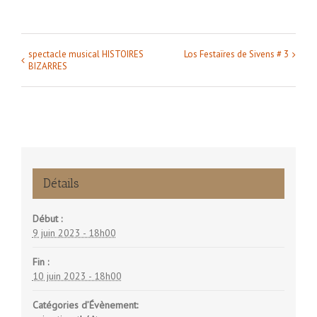
spectacle musical HISTOIRES
Los Festaïres de Sivens # 3
Navigation
BIZARRES
Évènement
Détails
Début :
9 juin 2023 - 18h00
Fin :
10 juin 2023 - 18h00
Catégories d’Évènement: