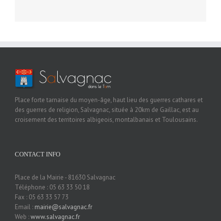
Place forte tarnaise du moyen-âge, haut lieu des guerres cathares et
des guerres de religion, Salvagnac, située à 20km de Gaillac, est au
croisement des territoires albigeois, montalbanais et Toulousains.
CONTACT INFO
Place de la Mairie - 81630 Salvagnac
Téléphone : 05 63 33 50 18
Fax : 05 63 33 57 73
Email :
mairie@salvagnac.fr
Web :
www.salvagnac.fr