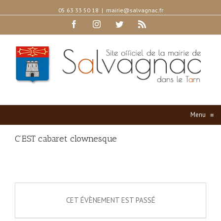
05 63 33 50 18
|
mairie@salvagnac.fr
Facebook
Instagram
Twitter
Rss
Menu
≡
C’EST cabaret clownesque
CET ÉVÈNEMENT EST PASSÉ