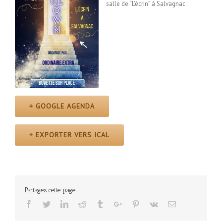
salle de “L’écrin” à Salvagnac
+ GOOGLE AGENDA
+ EXPORTER VERS ICAL
Partagez cette page :
Facebook
Twitter
Linkedin
Reddit
Tumblr
Google+
Pinterest
Vk
Email