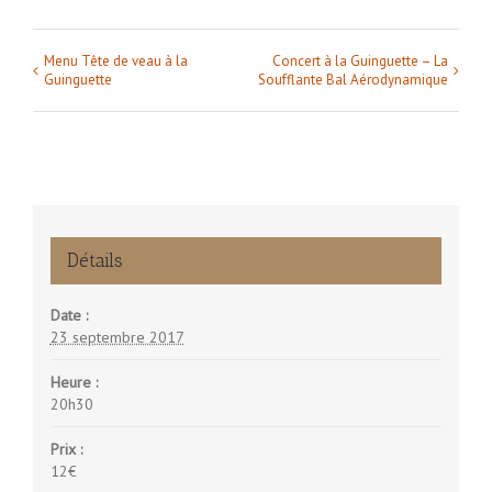
Menu Tête de veau à la
Concert à la Guinguette – La
Navigation
Guinguette
Soufflante Bal Aérodynamique
Évènement
Détails
Date :
23 septembre 2017
Heure :
20h30
Prix :
12€