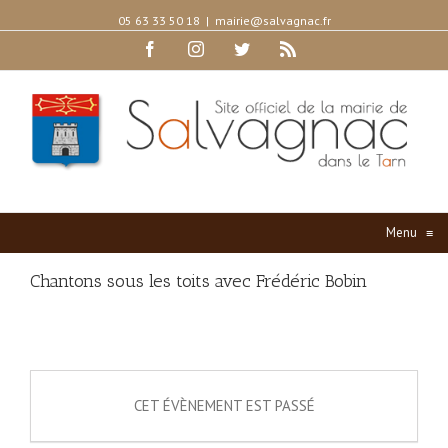
05 63 33 50 18
|
mairie@salvagnac.fr
Facebook
Instagram
Twitter
Rss
Menu
≡
Chantons sous les toits avec Frédéric Bobin
CET ÉVÈNEMENT EST PASSÉ