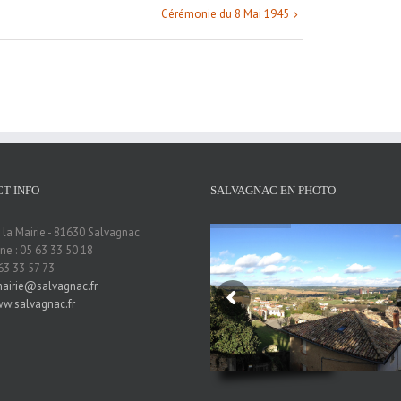
Cérémonie du 8 Mai 1945
T INFO
SALVAGNAC EN PHOTO
 la Mairie - 81630 Salvagnac
e : 05 63 33 50 18
 63 33 57 73
airie@salvagnac.fr
w.salvagnac.fr