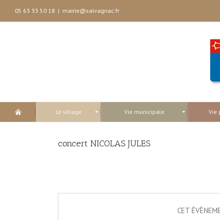
05 63 33 50 18
|
mairie@salvagnac.fr
Le village
Vie municipale
Vie 
concert NICOLAS JULES
CET ÉVÈNEME