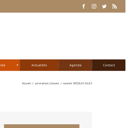
Facebook
Instagram
Twitter
Rss
ente
Actualités
Agenda
Contact
Accueil
/
animation
,
Concert
/
concert NICOLAS JULES