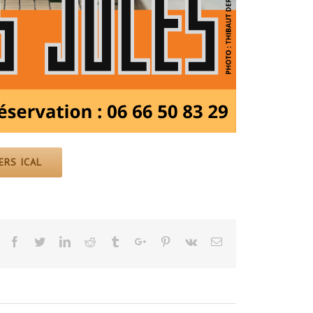
ERS ICAL
Facebook
Twitter
Linkedin
Reddit
Tumblr
Google+
Pinterest
Vk
Email