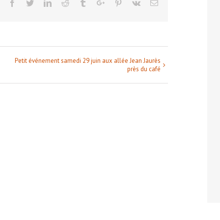
Facebook
Twitter
Linkedin
Reddit
Tumblr
Google+
Pinterest
Vk
Email
Petit événement samedi 29 juin aux allée Jean Jaurès
près du café