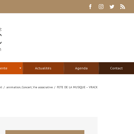
Facebook
Instagram
Twitter
Rss
tente
Actualités
Agenda
Contact
il
/
animation
,
Concert
,
Vie associative
/
FETE DE LA MUSIQUE – VRACK