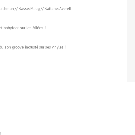
tschman // Basse: Maug // Batterie: Averell
t babyfoot sur les Allées !
incrusté sur ses vinyles !
du son groove
!