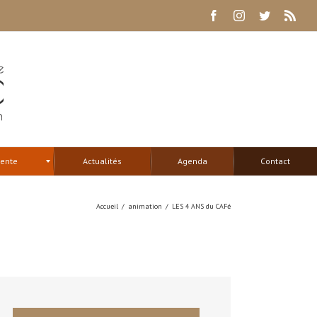
Facebook
Instagram
Twitter
Rss
tente
Actualités
Agenda
Contact
Accueil
/
animation
/
LES 4 ANS du CAFé