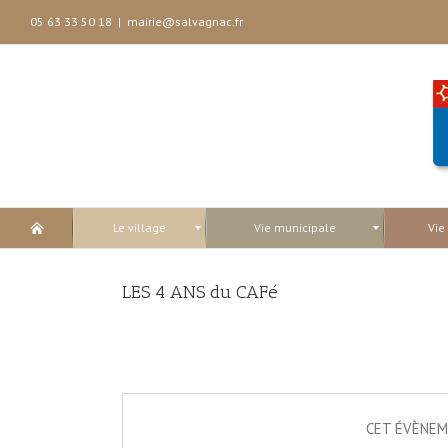
05 63 33 50 18
|
mairie@salvagnac.fr
Le village
Vie municipale
Vie
LES 4 ANS du CAFé
CET ÉVÈNEM