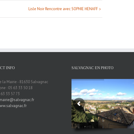
Lisle Noir Rencontre avec SOPHIE HENAFF
CT INFO
SALVAGNAC EN PHOTO
e la Mairie - 81630 Salvagnac
ne : 05 63 33 50 18
5 63 33 57 73
mairie@salvagnac.fr
ww.salvagnac.fr