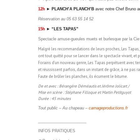
12h
► PLANCH’A PLANCH’B
avec notre Chef Bruno au
Réservation au 05 63 55 14 52
15h
► “LES TAPAS”
Spectacle amuse-gueules muets et burlesque par l
Malgré les recommandations de leurs proches, Les Tapas, é
ont tout quitté pour se lancer dans le spectacle vivant, et 
Forains d’un nouveau genre, Les Tapas perpétuent avec ten
et réussissent parfois, dans un instant de grâce, à ne pas r
Faute de brûler les planches, ils écument le bitume.
De et avec : Bérangère Déméautis et Jérôme Jolicart /
Mise en scène : Stéphane Filloque et Martin Petitguyot
Durée : 45 minutes
Tout public – Au chapeau –
carnageproductions.fr
______________________
INFOS PRATIQUES