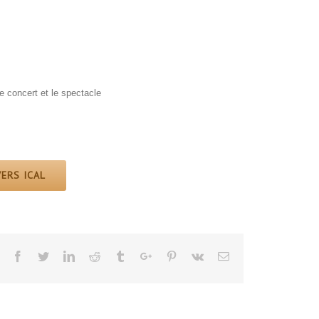
e concert et le spectacle
ERS ICAL
Facebook
Twitter
Linkedin
Reddit
Tumblr
Google+
Pinterest
Vk
Email