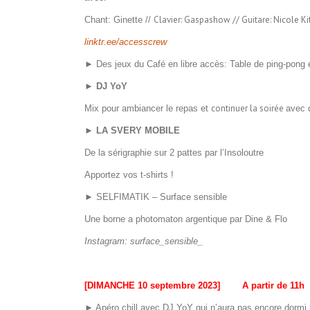
Clavier: Gaspashow // Guitare: Nicole Ki
Chant: Ginette //
linktr.ee/accesscrew
► Des jeux du Café en libre accès: Table de ping-pong e
► DJ YoY
continuer la soirée
Mix pour ambiancer le repas
et
avec 
► LA SVERY MOBILE
De la sérigraphie sur 2 pattes par l’Insoloutre
Apportez vos t-shirts !
► SELFIMATIK – Surface sensible
Une borne a photomaton argentique par Dine & Flo
Instagram: surface_sensible_
[DIMANCHE 10 septembre 2023] A partir de 11h
► Apéro chill avec DJ YoY qui n’aura pas encore dormi 