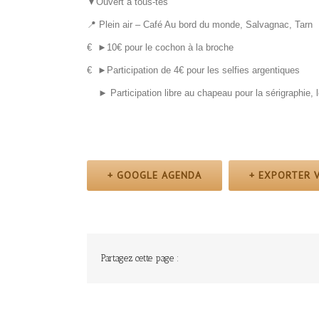
▼Ouvert à tous-tes
📍 Plein air – Café Au bord du monde, Salvagnac, Tarn
€ ►10€ pour le cochon à la broche
€ ►Participation de 4€ pour les selfies argentiques
► Participation libre au chapeau pour la sérigraphie, l
+ GOOGLE AGENDA
+ EXPORTER V
Partagez cette page :