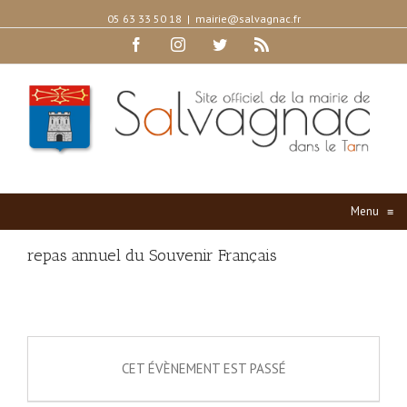
05 63 33 50 18
|
mairie@salvagnac.fr
Facebook
Instagram
Twitter
Rss
Menu
≡
repas annuel du Souvenir Français
CET ÉVÈNEMENT EST PASSÉ