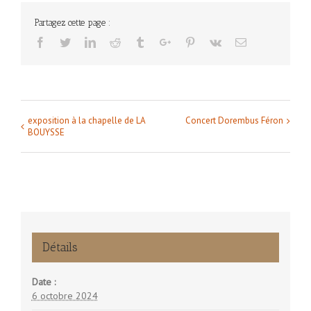
Partagez cette page :
Facebook
Twitter
Linkedin
Reddit
Tumblr
Google+
Pinterest
Vk
Email
exposition à la chapelle de LA
Concert Dorembus Féron
Navigation
BOUYSSE
Évènement
Détails
Date :
6 octobre 2024