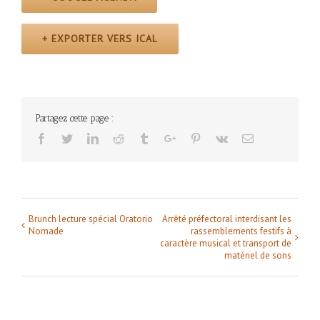
+ EXPORTER VERS ICAL
Partagez cette page :
Facebook
Twitter
Linkedin
Reddit
Tumblr
Google+
Pinterest
Vk
Email
Brunch lecture spécial Oratorio
Arrêté préfectoral interdisant les
Navigation
Nomade
rassemblements festifs à
Évènement
caractère musical et transport de
matériel de sons