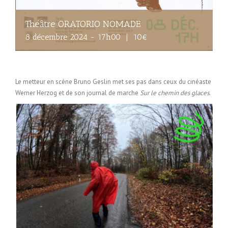
Théâtre ORATORIO NOMADE
8 décembre 2024 - 17h00
|
10€
Le metteur en scène Bruno Geslin met ses pas dans ceux du cinéaste
Werner Herzog et de son journal de marche
Sur le chemin des glaces
.