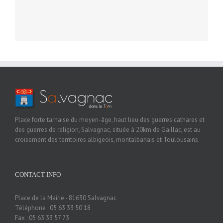
Place forte tarnaise du moyen-âge, haut lieu des guerres cathares et
des guerres de religion, Salvagnac, située à 20km de Gaillac, est au
croisement des territoires albigeois, montalbanais et Toulousains.
CONTACT INFO
Place de la Mairie - 81630 Salvagnac
Téléphone : 05 63 33 50 18
Fax : 05 63 33 57 73