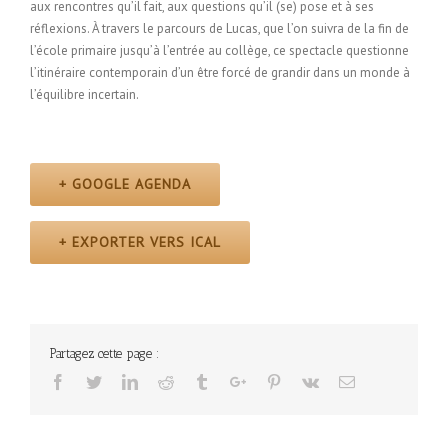
aux rencontres qu’il fait, aux questions qu’il (se) pose et à ses
réflexions. À travers le parcours de Lucas, que l’on suivra de la fin de
l’école primaire jusqu’à l’entrée au collège, ce spectacle questionne
l’itinéraire contemporain d’un être forcé de grandir dans un monde à
l’équilibre incertain.
+ GOOGLE AGENDA
+ EXPORTER VERS ICAL
Partagez cette page :
Facebook
Twitter
Linkedin
Reddit
Tumblr
Google+
Pinterest
Vk
Email