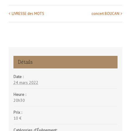
LIVRESSE des MOTS
concert BOUCAN
Navigation
Évènement
Détails
Date :
24 mars 2022
Heure :
20h30
Prix :
10 €
Catégories d’Évènement: