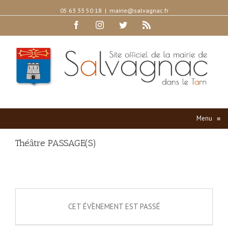
05 63 33 50 18
|
mairie@salvagnac.fr
Facebook
Instagram
Twitter
Rss
Menu
≡
Théâtre PASSAGE(S)
CET ÉVÈNEMENT EST PASSÉ