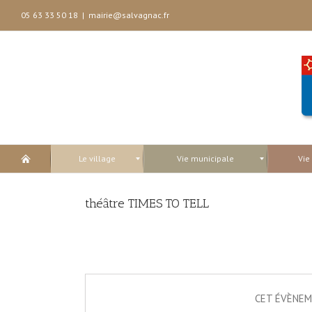
05 63 33 50 18
|
mairie@salvagnac.fr
Le village
Vie municipale
Vie
théâtre TIMES TO TELL
CET ÉVÈNEM