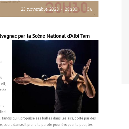
25 novembre 2023 - 20h30
|
10€
lvagnac par la Scène National d’Albi Tarn
ui
au
ell,
it de
ime
dical
é, tandis qu’il propulse ses balles dans les airs, porté par des
he, court, danse. Il prend la parole pour évoquer la peur, les