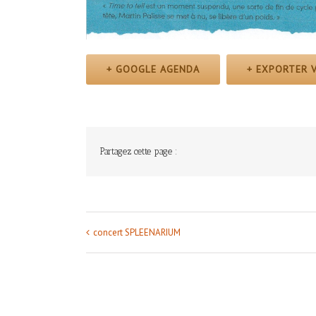
+ GOOGLE AGENDA
+ EXPORTER V
Partagez cette page :
concert SPLEENARIUM
Navigation
Évènement