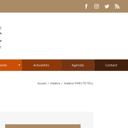
Facebook
Instagram
Twitter
Rss
tente
Actualités
Agenda
Contact
Accueil
/
théâtre
/
théâtre TIMES TO TELL