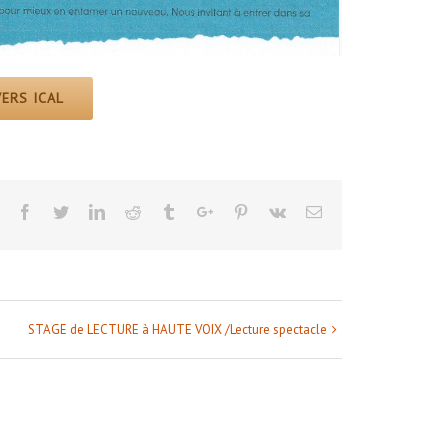
ERS ICAL
Facebook
Twitter
Linkedin
Reddit
Tumblr
Google+
Pinterest
Vk
Email
STAGE de LECTURE à HAUTE VOIX /Lecture spectacle