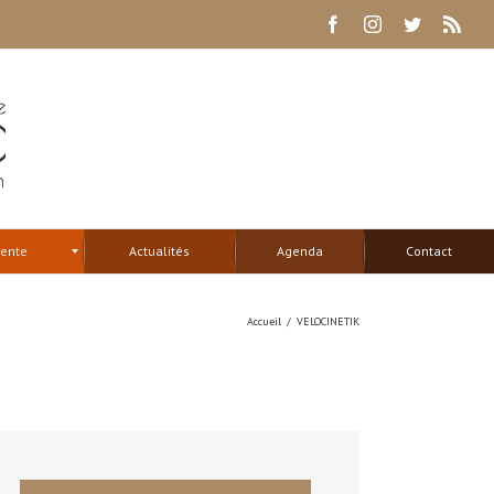
Facebook
Instagram
Twitter
Rss
tente
Actualités
Agenda
Contact
Accueil
/
VELOCINETIK