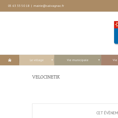
05 63 33 50 18
|
mairie@salvagnac.fr
Le village
Vie municipale
Vie
VELOCINETIK
CET ÉVÈNEM