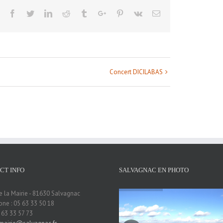
Facebook
Twitter
Linkedin
Reddit
Tumblr
Google+
Pinterest
Vk
Email
Concert DICILABAS
CT INFO
SALVAGNAC EN PHOTO
e la Mairie - 81630 Salvagnac
ne : 05 63 33 50 18
5 63 33 57 73