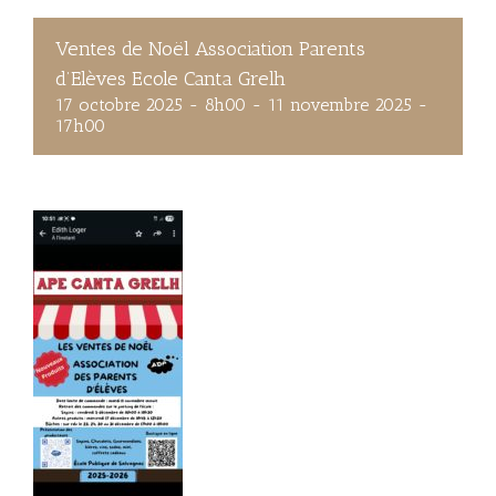
Ventes de Noël Association Parents
d’Elèves Ecole Canta Grelh
17 octobre 2025 - 8h00
-
11 novembre 2025 -
17h00