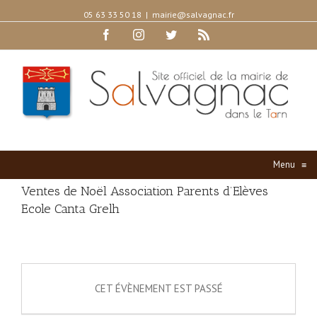
05 63 33 50 18
|
mairie@salvagnac.fr
Facebook
Instagram
Twitter
Rss
Menu
≡
Ventes de Noël Association Parents d’Elèves
Ecole Canta Grelh
CET ÉVÈNEMENT EST PASSÉ