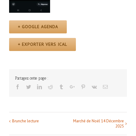
+ GOOGLE AGENDA
+ EXPORTER VERS ICAL
Partagez cette page :
Facebook
Twitter
Linkedin
Reddit
Tumblr
Google+
Pinterest
Vk
Email
Brunche lecture
Marché de Noël 14 Décembre
Navigation
2025
Évènement