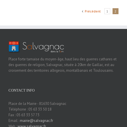
Précédent
1
2
Place forte tarnaise du moyen-âge, haut lieu des guerres cathares et
des guerres de religion, Salvagnac, située à 20km de Gaillac, est au
croisement des territoires albigeois, montalbanais et Toulousains.
CONTACT INFO
Place de la Mairie - 81630 Salvagnac
Téléphone : 05 63 33 50 18
Fax : 05 63 33 57 73
Email :
mairie@salvagnac.fr
Web :
www.salvagnac.fr