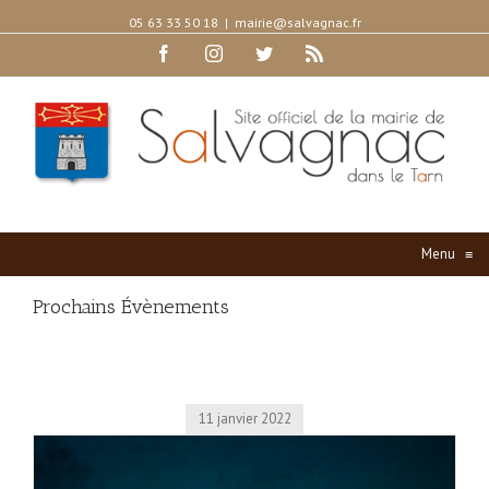
05 63 33 50 18
|
mairie@salvagnac.fr
Facebook
Instagram
Twitter
Rss
Menu
≡
Prochains Évènements
11 janvier 2022