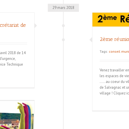
29 mars 2018
rétariat de
2ème réunion publique
2ème réunio
Tags:
conseil muni
 avril 2018 de 14
d’urgence,
rvice Technique
Venez travailler e
les espaces de vie
..... au coeur du v
de Salvagnac et ur
village ! Cliquez i