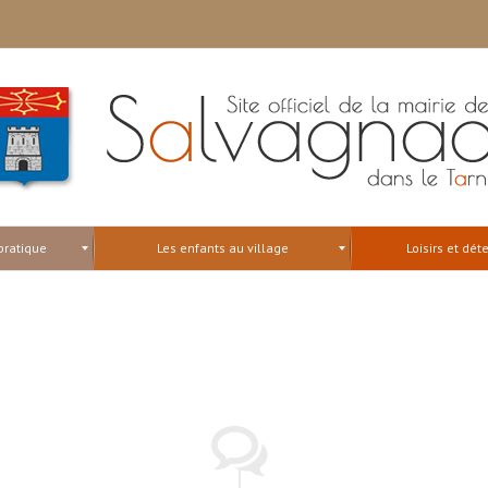
pratique
Les enfants au village
Loisirs et dét