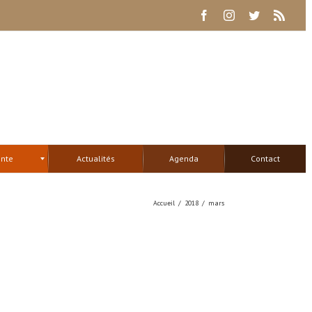
Facebook
Instagram
Twitter
Rss
ente
Actualités
Agenda
Contact
Accueil
/
2018
/
mars