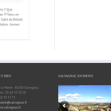
ns !! Que
ien ?? Viens en
Salle du Billard.
tation : Jeunes
T INFO
SALVAGNAC EN PHOTO
 la Mairie - 81630 Salvagnac
e : 05 63 33 50 18
 63 33 57 73
airie@salvagnac.fr
w.salvagnac.fr