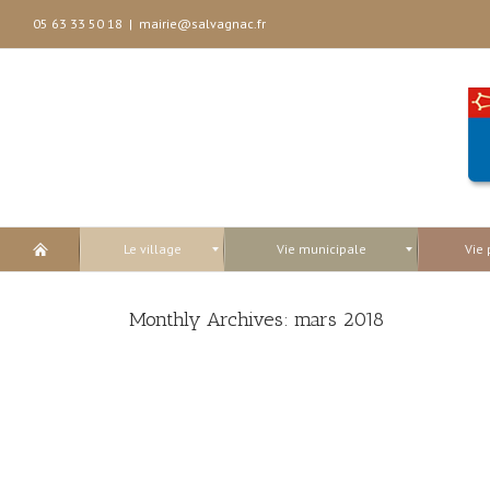
05 63 33 50 18
|
mairie@salvagnac.fr
Le village
Vie municipale
Vie 
Monthly Archives:
mars 2018