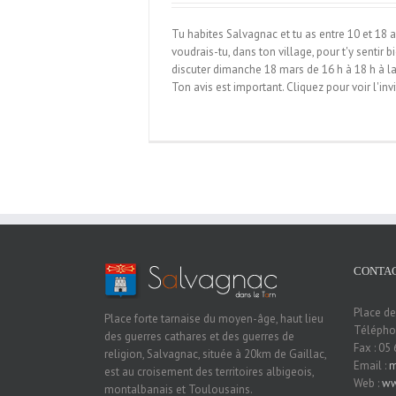
Tu habites Salvagnac et tu as entre 10 et 18 a
voudrais-tu, dans ton village, pour t'y sentir b
discuter dimanche 18 mars de 16 h à 18 h à la 
Ton avis est important. Cliquez pour voir l'invi
CONTAC
Place de
Place forte tarnaise du moyen-âge, haut lieu
Téléphon
des guerres cathares et des guerres de
Fax : 05
religion, Salvagnac, située à 20km de Gaillac,
Email :
m
est au croisement des territoires albigeois,
Web :
ww
montalbanais et Toulousains.