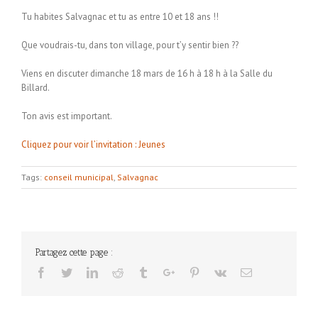
Tu habites Salvagnac et tu as entre 10 et 18 ans !!
Que voudrais-tu, dans ton village, pour t’y sentir bien ??
Viens en discuter dimanche 18 mars de 16 h à 18 h à la Salle du
Billard.
Ton avis est important.
Cliquez pour voir l’invitation : Jeunes
Tags:
conseil municipal
,
Salvagnac
Partagez cette page :
Facebook
Twitter
Linkedin
Reddit
Tumblr
Google+
Pinterest
Vk
Email