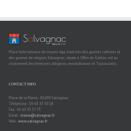
Place forte tarnaise du moyen-âge, haut lieu des guerres cathares et
des guerres de religion, Salvagnac, située à 20km de Gaillac, est au
croisement des territoires albigeois, montalbanais et Toulousains.
CONTACT INFO
Place de la Mairie - 81630 Salvagnac
Téléphone : 05 63 33 50 18
Fax : 05 63 33 57 73
Email :
mairie@salvagnac.fr
Web :
www.salvagnac.fr