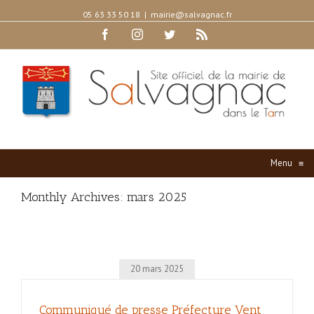
05 63 33 50 18
|
mairie@salvagnac.fr
Facebook
Instagram
Twitter
Rss
Menu
≡
Monthly Archives:
mars 2025
20 mars 2025
Communiqué de presse Préfecture Vent