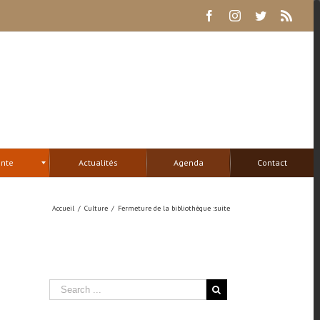
Facebook
Instagram
Twitter
Rss
ente
Actualités
Agenda
Contact
Accueil
/
Culture
/
Fermeture de la bibliothèque :suite