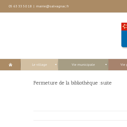
05 63 33 50 18
|
mairie@salvagnac.fr
Le village
Vie municipale
Vie 
Fermeture de la bibliothèque :suite