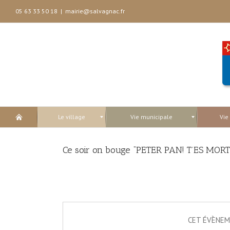
05 63 33 50 18
|
mairie@salvagnac.fr
Le village
Vie municipale
Vie
Ce soir on bouge “PETER PAN! T’ES MORT
CET ÉVÈNEM