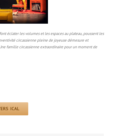
font éclater les volumes et les espaces au plateau, poussent les
nventivité circassienne pleine de joyeuse démesure et
. Une famille circassienne extraordinaire pour un moment de
ERS ICAL