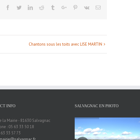
Facebook
Twitter
Linkedin
Reddit
Tumblr
Google+
Pinterest
Vk
Email
Chantons sous les toits avec LISE MARTIN
CT INFO
SALVAGNAC EN PHOTO
e la Mairie - 81630 Salvagnac
ne : 05 63 33 50 18
5 63 33 57 73
mairie@salvagnac.fr