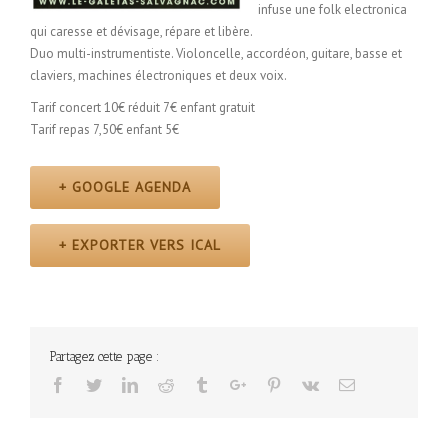
infuse une folk electronica
qui caresse et dévisage, répare et libère.
Duo multi-instrumentiste. Violoncelle, accordéon, guitare, basse et
claviers, machines électroniques et deux voix.
Tarif concert 10€ réduit 7€ enfant gratuit
Tarif repas 7,50€ enfant 5€
+ GOOGLE AGENDA
+ EXPORTER VERS ICAL
Partagez cette page :
Facebook
Twitter
Linkedin
Reddit
Tumblr
Google+
Pinterest
Vk
Email