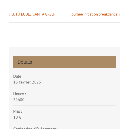
LOTO ÉCOLE CANTA GRELH
journée initiation breakdance
Navigation
Évènement
Détails
Date :
18 février 2023
Heure :
21h00
Prix :
10 €
Catégories d’Évènement: