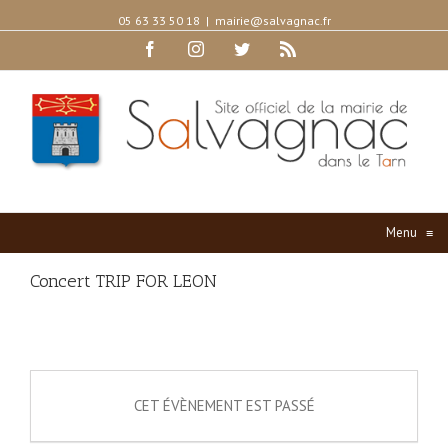
05 63 33 50 18
|
mairie@salvagnac.fr
Facebook
Instagram
Twitter
Rss
Menu
≡
Concert TRIP FOR LEON
CET ÉVÈNEMENT EST PASSÉ