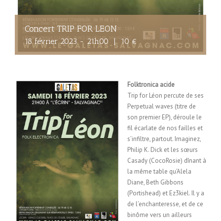
Concert TRIP FOR LEON
18 février 2023 - 21h00
|
10 €
Folktronica acide
Trip for Léon percute de ses
Perpetual waves (titre de
son premier EP), déroule le
fil écarlate de nos failles et
s’infiltre, partout. Imaginez,
Philip K. Dick et les sœurs
Casady (CocoRosie) dînant à
la même table qu’Alela
Diane, Beth Gibbons
(Portishead) et Ez3kiel. Il y a
de l’enchanteresse, et de ce
binôme vers un ailleurs