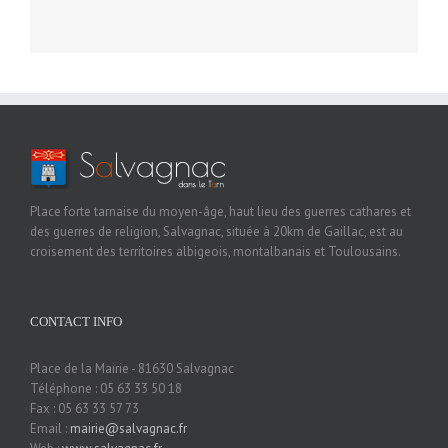
Place forte tarnaise du moyen-âge, haut lieu des guerres cathares et
des guerres de religion, Salvagnac, située à 20km de Gaillac, est au
croisement des territoires albigeois, montalbanais et Toulousains.
CONTACT INFO
Place de la Mairie - 81630 Salvagnac
Téléphone : 05 63 33 50 18
Fax : 05 63 33 57 73
Email :
mairie@salvagnac.fr