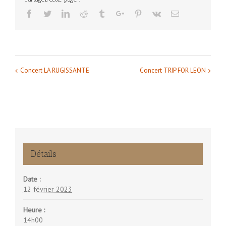
Facebook
Twitter
Linkedin
Reddit
Tumblr
Google+
Pinterest
Vk
Email
Concert LA RUGISSANTE
Concert TRIP FOR LEON
Navigation
Évènement
Détails
Date :
12 février 2023
Heure :
14h00