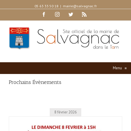
05 63 33 50 18
|
mairie@salvagnac.fr
Facebook
Instagram
Twitter
Rss
Menu
≡
Prochains Évènements
8 février 2026