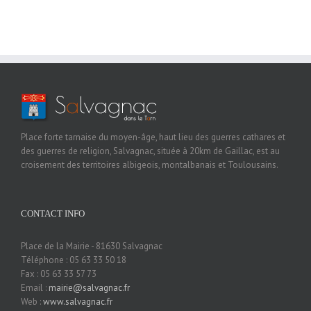
Place forte tarnaise du moyen-âge, haut lieu des guerres cathares et
des guerres de religion, Salvagnac, située à 20km de Gaillac, est au
croisement des territoires albigeois, montalbanais et Toulousains.
CONTACT INFO
Place de la Mairie - 81630 Salvagnac
Téléphone : 05 63 33 50 18
Fax : 05 63 33 57 73
Email :
mairie@salvagnac.fr
Web :
www.salvagnac.fr