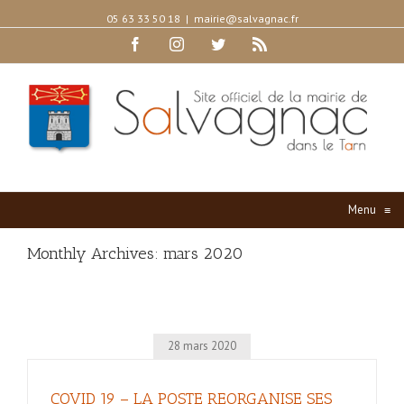
05 63 33 50 18
|
mairie@salvagnac.fr
Facebook
Instagram
Twitter
Rss
Menu
≡
Monthly Archives:
mars 2020
28 mars 2020
COVID 19 – LA POSTE REORGANISE SES