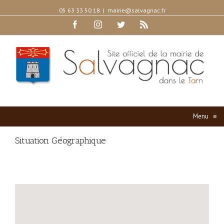
05 63 33 50 18
|
mairie@salvagnac.fr
Facebook
Instagram
Twitter
Rss
Menu
≡
Situation Géographique