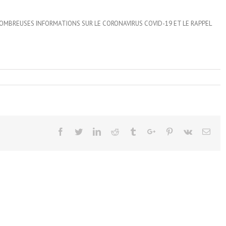
MBREUSES INFORMATIONS SUR LE CORONAVIRUS COVID-19 ET LE RAPPEL
Facebook
Twitter
Linkedin
Reddit
Tumblr
Google+
Pinterest
Vk
Emai