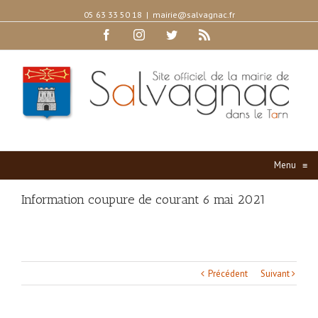
05 63 33 50 18
|
mairie@salvagnac.fr
Facebook
Instagram
Twitter
Rss
Menu
≡
Information coupure de courant 6 mai 2021
Précédent
Suivant