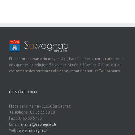
Place forte tarnaise du moyen-âge, haut lieu des guerres cathares et
des guerres de religion, Salvagnac, située à 20km de Gaillac, est au
croisement des territoires albigeois, montalbanais et Toulousains.
CONTACT INFO
Place de la Mairie - 81630 Salvagnac
Téléphone : 05 63 33 50 18
Fax : 05 63 33 57 73
Email :
mairie@salvagnac.fr
Web :
www.salvagnac.fr