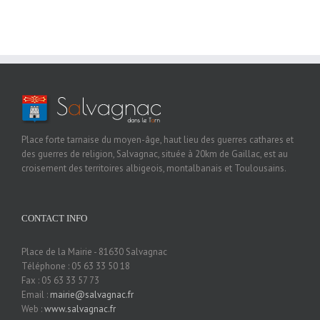
Place forte tarnaise du moyen-âge, haut lieu des guerres cathares et
des guerres de religion, Salvagnac, située à 20km de Gaillac, est au
croisement des territoires albigeois, montalbanais et Toulousains.
CONTACT INFO
Place de la Mairie - 81630 Salvagnac
Téléphone : 05 63 33 50 18
Fax : 05 63 33 57 73
Email :
mairie@salvagnac.fr
Web :
www.salvagnac.fr