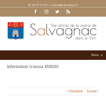
05 63 33 50 18
|
mairie@salvagnac.fr
Facebook
Instagram
Twitter
Rss
Menu
≡
Information travaux ENEDIS
Précédent
Suivant