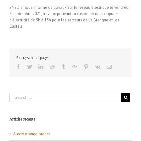
ENEDIS nous informe de travaux sur le réseau électrique le vendredi
3 septembre 2021, travaux pouvant occasionner des coupures
d’électricité de 9h à 13h pour les secteurs de La Branque et Les
Castels.
Partagez cette page :
Facebook
Twitter
Linkedin
Reddit
Tumblr
Google+
Pinterest
Vk
Email
Articles récents
Alerte orange orages