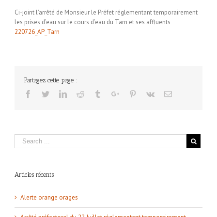
Ci-joint l’arrêté de Monsieur le Préfet réglementant temporairement
les prises d’eau sur le cours d’eau du Tarn et ses affluents
220726_AP_Tarn
Partagez cette page :
Facebook
Twitter
Linkedin
Reddit
Tumblr
Google+
Pinterest
Vk
Email
Articles récents
Alerte orange orages