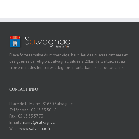
Place forte tarnaise du moyen-âge, haut lieu des guerres cathares et
des guerres de religion, Salvagnac, située à 20km de Gaillac, est au
croisement des territoires albigeois, montalbanais et Toulousains.
CONTACT INFO
Place de la Mairie - 81630 Salvagnac
Téléphone : 05 63 33 50 18
Fax : 05 63 33 57 73
Email :
mairie@salvagnac.fr
Web :
www.salvagnac.fr