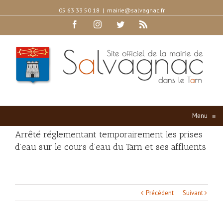
05 63 33 50 18
|
mairie@salvagnac.fr
Facebook
Instagram
Twitter
Rss
Menu
≡
Arrêté réglementant temporairement les prises
d’eau sur le cours d’eau du Tarn et ses affluents
Précédent
Suivant