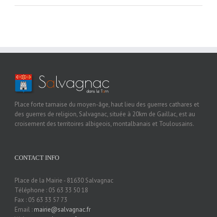
Place forte tarnaise du moyen-âge, haut lieu des guerres cathares et
des guerres de religion, Salvagnac, située à 20km de Gaillac, est au
croisement des territoires albigeois, montalbanais et Toulousains.
CONTACT INFO
Place de la Mairie - 81630 Salvagnac
Téléphone : 05 63 33 50 18
Fax : 05 63 33 57 73
Email :
mairie@salvagnac.fr