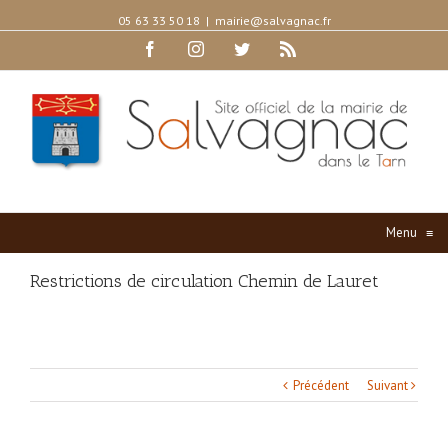
05 63 33 50 18
|
mairie@salvagnac.fr
Facebook
Instagram
Twitter
Rss
Menu
≡
Restrictions de circulation Chemin de Lauret
Précédent
Suivant