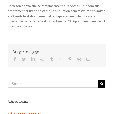
En raison de travaux de remplacement d’un poteau Télécom sur
accotement et tirage de câble, la circulation sera restreinte et limitée
à 30 km/h, le stationnement et le dépassement interdits sur le
Chemin de Lauret à partir du 2 Septembre 2024 pour une durée de 21
jours calendaires.
Partagez cette page :
Facebook
Twitter
Linkedin
Reddit
Tumblr
Google+
Pinterest
Vk
Email
Articles récents
Alerte orange orages