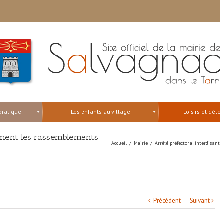
pratique
Les enfants au village
Loisirs et dét
rement les rassemblements
Accueil
/
Mairie
/
Arrêté préfectoral interdisan
Précédent
Suivant