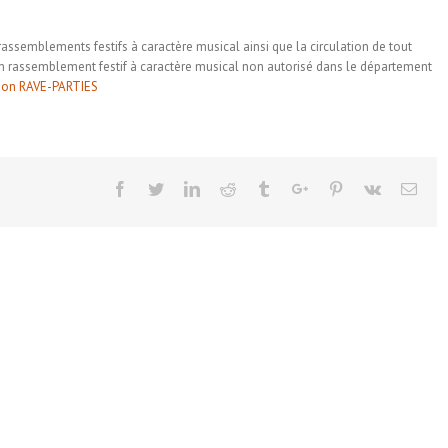
 rassemblements festifs à caractère musical ainsi que la circulation de tout
un rassemblement festif à caractère musical non autorisé dans le département
ion RAVE-PARTIES
Facebook
Twitter
Linkedin
Reddit
Tumblr
Google+
Pinterest
Vk
Emai