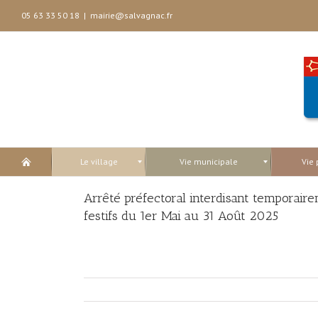
05 63 33 50 18
|
mairie@salvagnac.fr
Le village
Vie municipale
Vie 
Arrêté préfectoral interdisant temporai
festifs du 1er Mai au 31 Août 2025