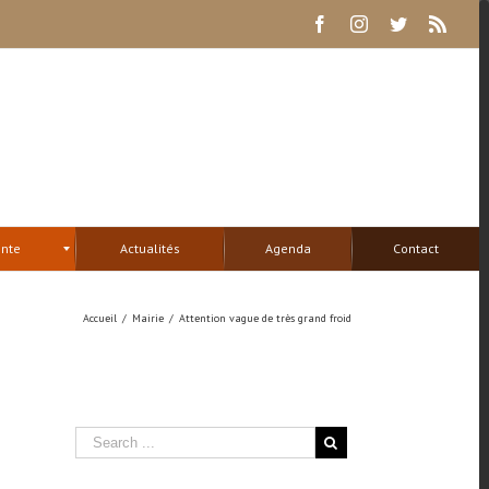
Facebook
Instagram
Twitter
Rss
ente
Actualités
Agenda
Contact
Accueil
/
Mairie
/
Attention vague de très grand froid