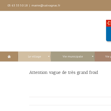
05 63 33 50 18
|
mairie@salvagnac.fr
Le village
Vie municipale
Vie 
Attention vague de très grand froid