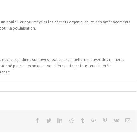
Avec un poulailler pour recycler les déchets organiques, et des aménagements
pour la pollinisation.
s espaces jardinés surélevés, réalisé essentiellement avec des matières
ssionné par ces techniques, vous fera partager tous leurs intérêts.
vagnac
Facebook
Twitter
Linkedin
Reddit
Tumblr
Google+
Pinterest
Vk
Emai