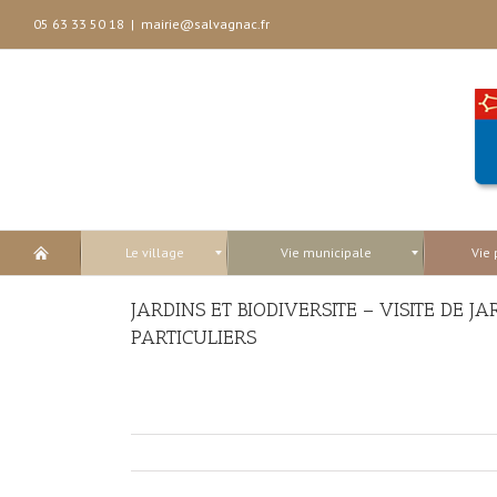
05 63 33 50 18
|
mairie@salvagnac.fr
Le village
Vie municipale
Vie 
JARDINS ET BIODIVERSITE – VISITE DE 
PARTICULIERS