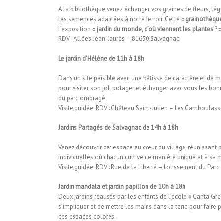
A la bibliothèque venez échanger vos graines de fleurs, légu
les semences adaptées à notre terroir. Cette «
grainothèqu
l’exposition «
jardin du monde, d’où viennent les plantes
? 
RDV : Allées Jean-Jaurès – 81630 Salvagnac
Le jardin d’Hélène de 11h à 18h
Dans un site paisible avec une bâtisse de caractère et de 
pour visiter son joli potager et échanger avec vous les bon
du parc ombragé
Visite guidée. RDV : Château Saint-Julien – Les Camboulas
Jardins Partagés de Salvagnac de 14h à 18h
Venez découvrir cet espace au cœur du village, réunissant p
individuelles où chacun cultive de manière unique et à sa ma
Visite guidée. RDV : Rue de la Liberté – Lotissement du Par
Jardin mandala et jardin papillon de 10h à 18h
Deux jardins réalisés par les enfants de l’école « Canta Gr
s’impliquer et de mettre les mains dans la terre pour fair
ces espaces colorés.