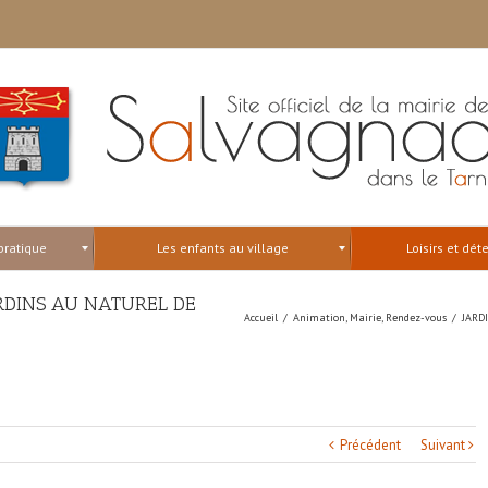
pratique
Les enfants au village
Loisirs et dét
JARDINS AU NATUREL DE
Accueil
/
Animation
,
Mairie
,
Rendez-vous
/
JARD
Précédent
Suivant