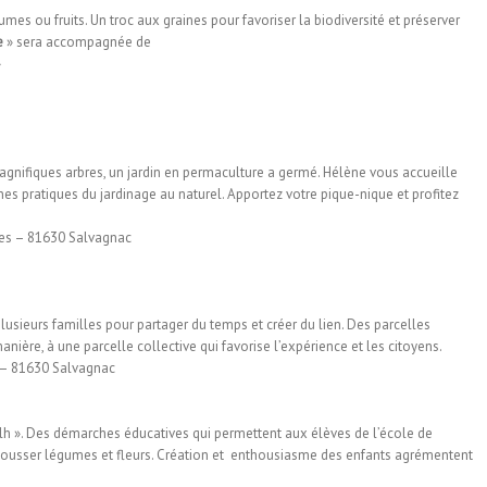
mes ou fruits. Un troc aux graines pour favoriser la biodiversité et préserver
e
» sera accompagnée de
»
magnifiques arbres, un jardin en permaculture a germé. Hélène vous accueille
nes pratiques du jardinage au naturel. Apportez votre pique-nique et profitez
ses – 81630 Salvagnac
lusieurs familles pour partager du temps et créer du lien. Des parcelles
nière, à une parcelle collective qui favorise l’expérience et les citoyens.
c – 81630 Salvagnac
elh ». Des démarches éducatives qui permettent aux élèves de l’école de
e pousser légumes et fleurs. Création et enthousiasme des enfants agrémentent