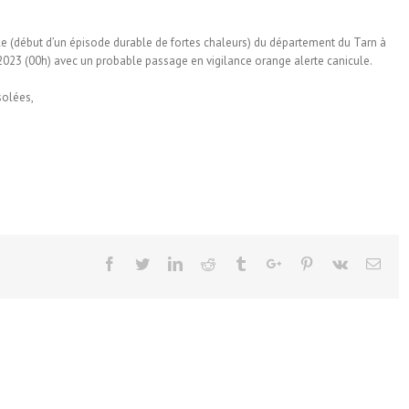
le (début d’un épisode durable de fortes chaleurs) du département du Tarn à
 2023 (00h) avec un probable passage en vigilance orange alerte canicule.
solées,
Facebook
Twitter
Linkedin
Reddit
Tumblr
Google+
Pinterest
Vk
Emai