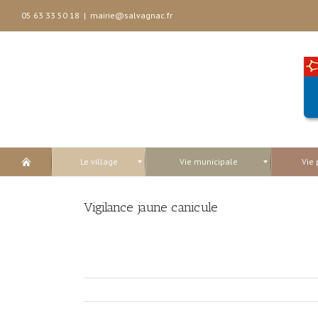
05 63 33 50 18
|
mairie@salvagnac.fr
Le village
Vie municipale
Vie 
Vigilance jaune canicule