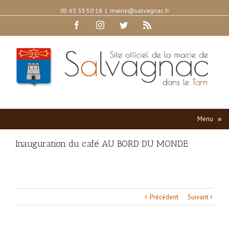
05 63 33 50 18
|
mairie@salvagnac.fr
Facebook
Instagram
Twitter
Rss
Menu
≡
Inauguration du café AU BORD DU MONDE
Précédent
Suivant