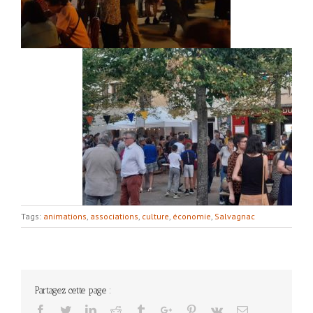
Tags:
animations
,
associations
,
culture
,
économie
,
Salvagnac
Partagez cette page :
Facebook
Twitter
Linkedin
Reddit
Tumblr
Google+
Pinterest
Vk
Email